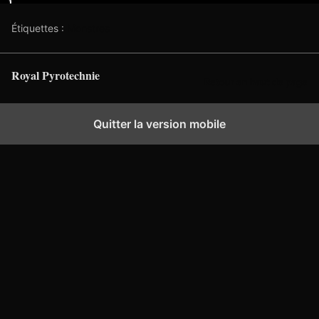
Étiquettes :
Monstres
Royal Pyrotechnie
Retour en haut de page
Quitter la version mobile