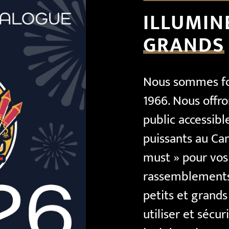
ILLUMI
GRANDS
Nous sommes fou
1966. Nous offro
public accessibl
puissants au Can
must » pour vos 
rassemblements 
petits et grands
utiliser et sécur