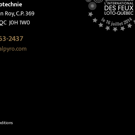
otechnie
n Roy, C.P. 369
, QC J0H 1W0
63-2437
alpyro.com
nditions