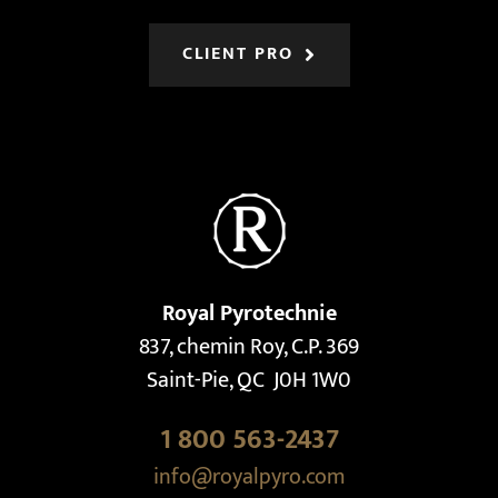
CLIENT PRO
Royal Pyrotechnie
837, chemin Roy, C.P. 369
Saint-Pie, QC J0H 1W0
1 800 563-2437
info@royalpyro.com