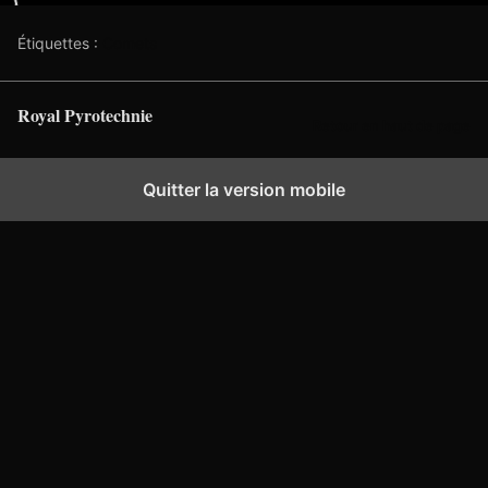
Étiquettes :
Comets
Royal Pyrotechnie
Retour en haut de page
Quitter la version mobile